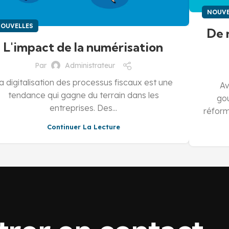
NOUVE
OUVELLES
De 
L'impact de la numérisation
Par
Administrateur
a digitalisation des processus fiscaux est une
Av
tendance qui gagne du terrain dans les
go
entreprises. Des...
réform
Continuer La Lecture