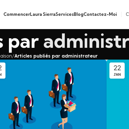
C
Commencer
Laura Sierra
Services
Blog
Contactez-Moi
s par
administ
aison
Articles publiés par administrateur
2
22
N
JAN