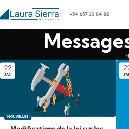
+34 637 10 84 82
Message
M
22
2
JAN
JA
NOUVELLES
Modifications de la loi sur les