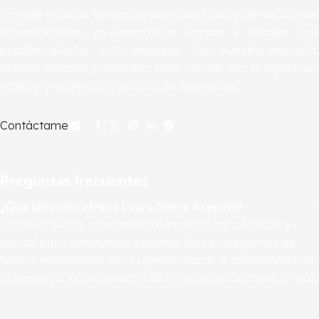
En este espacio te mantendremos al tanto de las últimas
actualizaciones en normativas legales y fiscales que
pueden afectar a tu empresa. Con nuestra asesoría,
estarás siempre preparado para cumplir con la legislación
vigente y optimizar la gestión de tu negocio.
Contáctame
Preguntas frecuentes
¿Qué servicios ofrece Laura Sierra Asesoría?
En Laura Sierra, ofrecemos asesoría fiscal, contable y
laboral para autónomos y pymes. Nos encargamos de
todo lo relacionado con la gestión fiscal, la contabilidad de
tu empresa, la preparación de nóminas y contratos, y más.