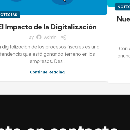
NOTÍC
OTÍCIAS
Nue
El Impacto de la Digitalización
By
Admin
 digitalización de los procesos fiscales es una
Con e
tendencia que está ganando terreno en las
anunc
empresas. Des...
Continue Reading