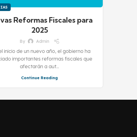
IAS
vas Reformas Fiscales para
2025
By
Admin
l inicio de un nuevo año, el gobierno ha
iado importantes reformas fiscales que
afectarán a aut...
Continue Reading