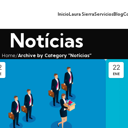
Inicio
Laura Sierra
Servicios
Blog
C
Notícias
Home
Archive by Category "Notícias"
2
22
E
ENE