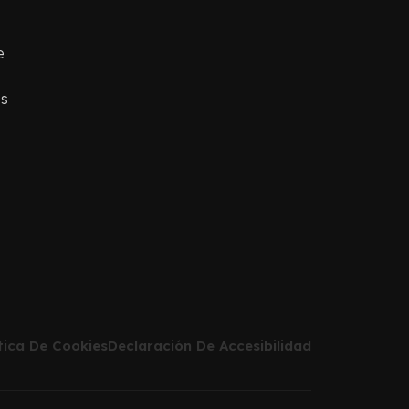
e
os
ítica De Cookies
Declaración De Accesibilidad